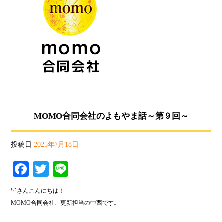
MOMO合同会社のよもやま話～第９回～
投稿日
2025年7月18日
Fa
T
Li
ce
wi
ne
皆さんこんにちは！
bo
tte
MOMO合同会社、更新担当の中西です。
ok
r