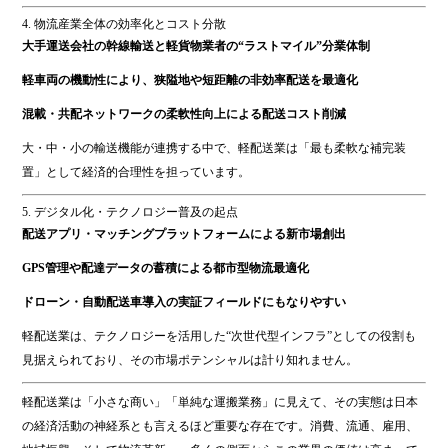
4. 物流産業全体の効率化とコスト分散
大手運送会社の幹線輸送と軽貨物業者の“ラストマイル”分業体制
軽車両の機動性により、狭隘地や短距離の非効率配送を最適化
混載・共配ネットワークの柔軟性向上による配送コスト削減
大・中・小の輸送機能が連携する中で、軽配送業は「最も柔軟な補完装
置」として経済的合理性を担っています。
5. デジタル化・テクノロジー普及の起点
配送アプリ・マッチングプラットフォームによる新市場創出
GPS管理や配達データの蓄積による都市型物流最適化
ドローン・自動配送車導入の実証フィールドにもなりやすい
軽配送業は、テクノロジーを活用した“次世代型インフラ”としての役割も
見据えられており、その市場ポテンシャルは計り知れません。
軽配送業は「小さな商い」「単純な運搬業務」に見えて、その実態は日本
の経済活動の神経系とも言えるほど重要な存在です。消費、流通、雇用、