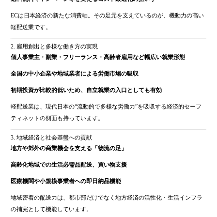
ECは日本経済の新たな消費軸。その足元を支えているのが、機動力の高い
軽配送業です。
2. 雇用創出と多様な働き方の実現
個人事業主・副業・フリーランス・高齢者雇用など幅広い就業形態
全国の中小企業や地域業者による労働市場の吸収
初期投資が比較的低いため、自立就業の入口としても有効
軽配送業は、現代日本の“流動的で多様な労働力”を吸収する経済的セーフ
ティネットの側面も持っています。
3. 地域経済と社会基盤への貢献
地方や郊外の商業機会を支える「物流の足」
高齢化地域での生活必需品配送、買い物支援
医療機関や小規模事業者への即日納品機能
地域密着の配送力は、都市部だけでなく地方経済の活性化・生活インフラ
の補完として機能しています。