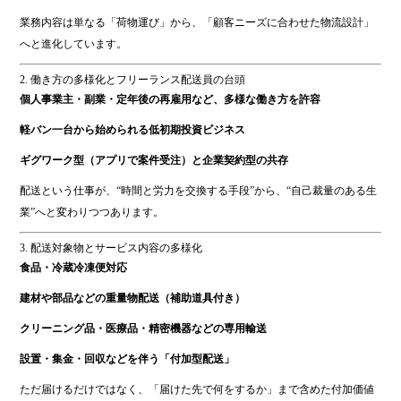
業務内容は単なる「荷物運び」から、「顧客ニーズに合わせた物流設計」
へと進化しています。
2. 働き方の多様化とフリーランス配送員の台頭
個人事業主・副業・定年後の再雇用など、多様な働き方を許容
軽バン一台から始められる低初期投資ビジネス
ギグワーク型（アプリで案件受注）と企業契約型の共存
配送という仕事が、“時間と労力を交換する手段”から、“自己裁量のある生
業”へと変わりつつあります。
3. 配送対象物とサービス内容の多様化
食品・冷蔵冷凍便対応
建材や部品などの重量物配送（補助道具付き）
クリーニング品・医療品・精密機器などの専用輸送
設置・集金・回収などを伴う「付加型配送」
ただ届けるだけではなく、「届けた先で何をするか」まで含めた付加価値