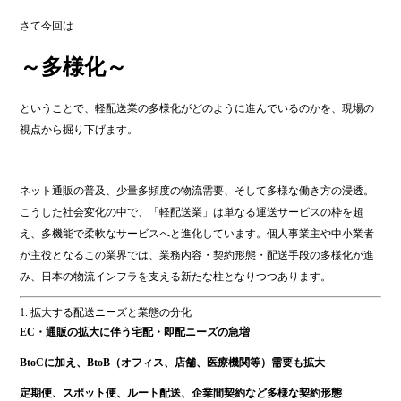
さて今回は
～多様化～
ということで、軽配送業の多様化がどのように進んでいるのかを、現場の
視点から掘り下げます。
ネット通販の普及、少量多頻度の物流需要、そして多様な働き方の浸透。
こうした社会変化の中で、「軽配送業」は単なる運送サービスの枠を超
え、多機能で柔軟なサービスへと進化しています。個人事業主や中小業者
が主役となるこの業界では、業務内容・契約形態・配送手段の多様化が進
み、日本の物流インフラを支える新たな柱となりつつあります。
1. 拡大する配送ニーズと業態の分化
EC・通販の拡大に伴う宅配・即配ニーズの急増
BtoCに加え、BtoB（オフィス、店舗、医療機関等）需要も拡大
定期便、スポット便、ルート配送、企業間契約など多様な契約形態