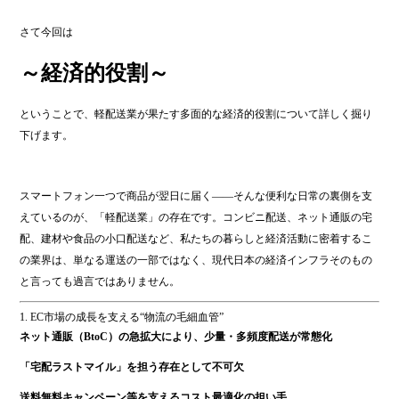
さて今回は
～経済的役割～
ということで、軽配送業が果たす多面的な経済的役割について詳しく掘り
下げます。
スマートフォン一つで商品が翌日に届く――そんな便利な日常の裏側を支
えているのが、「軽配送業」の存在です。コンビニ配送、ネット通販の宅
配、建材や食品の小口配送など、私たちの暮らしと経済活動に密着するこ
の業界は、単なる運送の一部ではなく、現代日本の経済インフラそのもの
と言っても過言ではありません。
1. EC市場の成長を支える“物流の毛細血管”
ネット通販（BtoC）の急拡大により、少量・多頻度配送が常態化
「宅配ラストマイル」を担う存在として不可欠
送料無料キャンペーン等を支えるコスト最適化の担い手