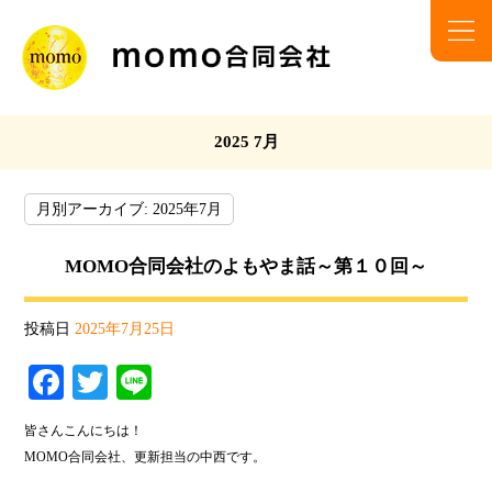
2025 7月
月別アーカイブ:
2025年7月
MOMO合同会社のよもやま話～第１０回～
投稿日
2025年7月25日
Fa
T
Li
ce
wi
ne
皆さんこんにちは！
bo
tte
MOMO合同会社、更新担当の中西です。
ok
r