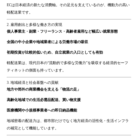
ECは日本経済の新たな消費軸。その足元を支えているのが、機動力の高い
軽配送業です。
2. 雇用創出と多様な働き方の実現
個人事業主・副業・フリーランス・高齢者雇用など幅広い就業形態
全国の中小企業や地域業者による労働市場の吸収
初期投資が比較的低いため、自立就業の入口としても有効
軽配送業は、現代日本の“流動的で多様な労働力”を吸収する経済的セーフ
ティネットの側面も持っています。
3. 地域経済と社会基盤への貢献
地方や郊外の商業機会を支える「物流の足」
高齢化地域での生活必需品配送、買い物支援
医療機関や小規模事業者への即日納品機能
地域密着の配送力は、都市部だけでなく地方経済の活性化・生活インフラ
の補完として機能しています。