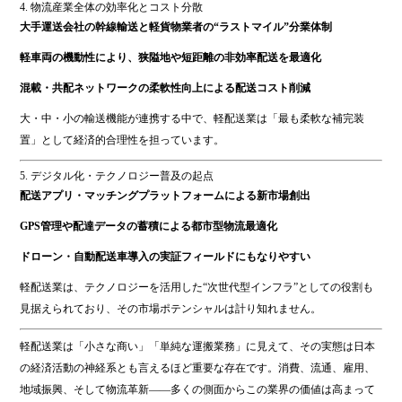
4. 物流産業全体の効率化とコスト分散
大手運送会社の幹線輸送と軽貨物業者の“ラストマイル”分業体制
軽車両の機動性により、狭隘地や短距離の非効率配送を最適化
混載・共配ネットワークの柔軟性向上による配送コスト削減
大・中・小の輸送機能が連携する中で、軽配送業は「最も柔軟な補完装
置」として経済的合理性を担っています。
5. デジタル化・テクノロジー普及の起点
配送アプリ・マッチングプラットフォームによる新市場創出
GPS管理や配達データの蓄積による都市型物流最適化
ドローン・自動配送車導入の実証フィールドにもなりやすい
軽配送業は、テクノロジーを活用した“次世代型インフラ”としての役割も
見据えられており、その市場ポテンシャルは計り知れません。
軽配送業は「小さな商い」「単純な運搬業務」に見えて、その実態は日本
の経済活動の神経系とも言えるほど重要な存在です。消費、流通、雇用、
地域振興、そして物流革新――多くの側面からこの業界の価値は高まって