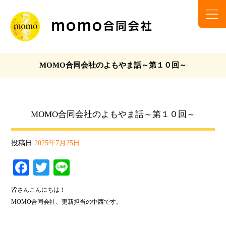
MOMO合同会社のよもやま話～第１０回～
MOMO合同会社のよもやま話～第１０回～
投稿日
2025年7月25日
Fa
T
Li
ce
wi
ne
皆さんこんにちは！
bo
tte
MOMO合同会社、更新担当の中西です。
ok
r