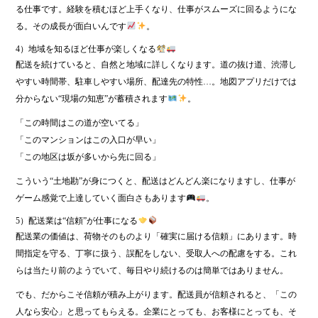
る仕事です。経験を積むほど上手くなり、仕事がスムーズに回るようにな
る。その成長が面白いんです
。
4）地域を知るほど仕事が楽しくなる
配送を続けていると、自然と地域に詳しくなります。道の抜け道、渋滞し
やすい時間帯、駐車しやすい場所、配達先の特性…。地図アプリだけでは
分からない“現場の知恵”が蓄積されます
。
「この時間はこの道が空いてる」
「このマンションはこの入口が早い」
「この地区は坂が多いから先に回る」
こういう“土地勘”が身につくと、配送はどんどん楽になりますし、仕事が
ゲーム感覚で上達していく面白さもあります
。
5）配送業は“信頼”が仕事になる
配送業の価値は、荷物そのものより「確実に届ける信頼」にあります。時
間指定を守る、丁寧に扱う、誤配をしない、受取人への配慮をする。これ
らは当たり前のようでいて、毎日やり続けるのは簡単ではありません。
でも、だからこそ信頼が積み上がります。配送員が信頼されると、「この
人なら安心」と思ってもらえる。企業にとっても、お客様にとっても、そ