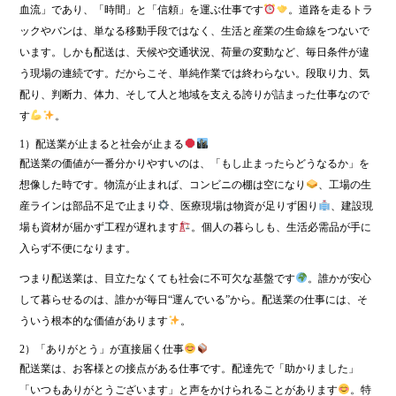
血流」であり、「時間」と「信頼」を運ぶ仕事です
。道路を走るトラ
ックやバンは、単なる移動手段ではなく、生活と産業の生命線をつないで
います。しかも配送は、天候や交通状況、荷量の変動など、毎日条件が違
う現場の連続です。だからこそ、単純作業では終わらない。段取り力、気
配り、判断力、体力、そして人と地域を支える誇りが詰まった仕事なので
す
。
1）配送業が止まると社会が止まる
配送業の価値が一番分かりやすいのは、「もし止まったらどうなるか」を
想像した時です。物流が止まれば、コンビニの棚は空になり
、工場の生
産ラインは部品不足で止まり
、医療現場は物資が足りず困り
、建設現
場も資材が届かず工程が遅れます
。個人の暮らしも、生活必需品が手に
入らず不便になります。
つまり配送業は、目立たなくても社会に不可欠な基盤です
。誰かが安心
して暮らせるのは、誰かが毎日“運んでいる”から。配送業の仕事には、そ
ういう根本的な価値があります
。
2）「ありがとう」が直接届く仕事
配送業は、お客様との接点がある仕事です。配達先で「助かりました」
「いつもありがとうございます」と声をかけられることがあります
。特