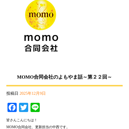
MOMO合同会社のよもやま話～第２２回～
投稿日
2025年12月9日
Fa
T
Li
ce
wi
ne
皆さんこんにちは！
bo
tte
MOMO合同会社、更新担当の中西です。