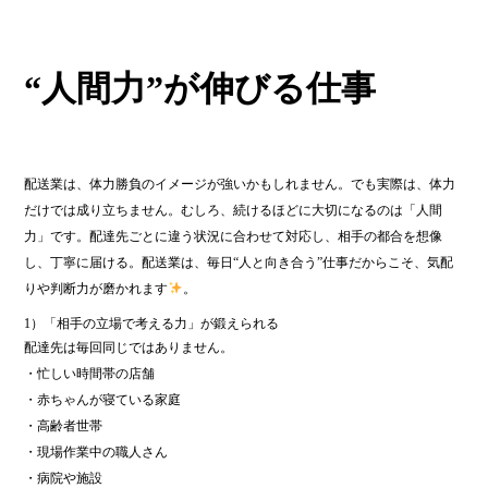
ok
r
“人間力”が伸びる仕事
配送業は、体力勝負のイメージが強いかもしれません。でも実際は、体力
だけでは成り立ちません。むしろ、続けるほどに大切になるのは「人間
力」です。配達先ごとに違う状況に合わせて対応し、相手の都合を想像
し、丁寧に届ける。配送業は、毎日“人と向き合う”仕事だからこそ、気配
りや判断力が磨かれます
。
1）「相手の立場で考える力」が鍛えられる
配達先は毎回同じではありません。
・忙しい時間帯の店舗
・赤ちゃんが寝ている家庭
・高齢者世帯
・現場作業中の職人さん
・病院や施設