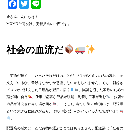
Fa
T
Li
ce
wi
ne
皆さんこんにちは！
bo
tte
MOMO合同会社、更新担当の中西です。
ok
r
社会の血流だ
「荷物が届く」。たったそれだけのことが、どれほど多くの人の暮らしを
支えているか、普段はなかなか意識しないかもしれません。でも、朝起き
てスマホで注文した日用品が翌日に届く
、体調を崩した家族のための
薬が間に合う
、仕事で必要な部品が現場に到着し工事が進む
、お店の
商品が補充され売り場が回る
。こうした“当たり前”の裏側には、配送業
という大きな仕組みがあり、その中心で汗をかいている人たちがいます
。
配送業の魅力は、ただ荷物を運ぶことではありません。配送業は「社会の