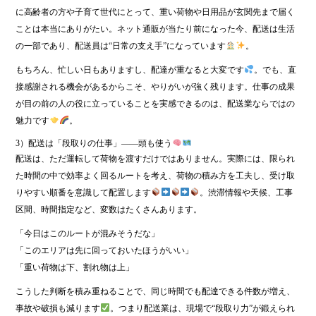
に高齢者の方や子育て世代にとって、重い荷物や日用品が玄関先まで届く
ことは本当にありがたい。ネット通販が当たり前になった今、配送は生活
の一部であり、配送員は“日常の支え手”になっています
。
もちろん、忙しい日もありますし、配達が重なると大変です
。でも、直
接感謝される機会があるからこそ、やりがいが強く残ります。仕事の成果
が目の前の人の役に立っていることを実感できるのは、配送業ならではの
魅力です
。
3）配送は「段取りの仕事」――頭も使う
配送は、ただ運転して荷物を渡すだけではありません。実際には、限られ
た時間の中で効率よく回るルートを考え、荷物の積み方を工夫し、受け取
りやすい順番を意識して配置します
。渋滞情報や天候、工事
区間、時間指定など、変数はたくさんあります。
「今日はこのルートが混みそうだな」
「このエリアは先に回っておいたほうがいい」
「重い荷物は下、割れ物は上」
こうした判断を積み重ねることで、同じ時間でも配達できる件数が増え、
事故や破損も減ります
。つまり配送業は、現場で“段取り力”が鍛えられ