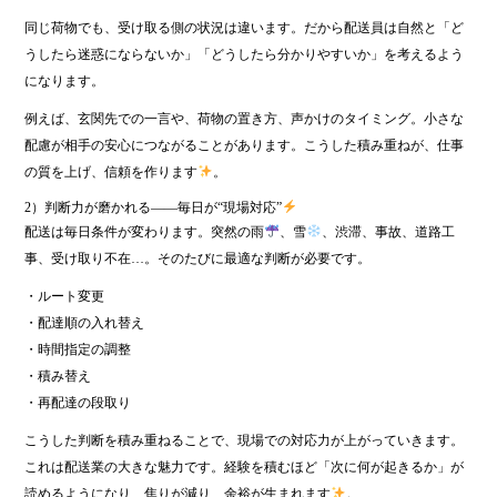
同じ荷物でも、受け取る側の状況は違います。だから配送員は自然と「ど
うしたら迷惑にならないか」「どうしたら分かりやすいか」を考えるよう
になります。
例えば、玄関先での一言や、荷物の置き方、声かけのタイミング。小さな
配慮が相手の安心につながることがあります。こうした積み重ねが、仕事
の質を上げ、信頼を作ります
。
2）判断力が磨かれる――毎日が“現場対応”
配送は毎日条件が変わります。突然の雨
、雪
、渋滞、事故、道路工
事、受け取り不在…。そのたびに最適な判断が必要です。
・ルート変更
・配達順の入れ替え
・時間指定の調整
・積み替え
・再配達の段取り
こうした判断を積み重ねることで、現場での対応力が上がっていきます。
これは配送業の大きな魅力です。経験を積むほど「次に何が起きるか」が
読めるようになり、焦りが減り、余裕が生まれます
。