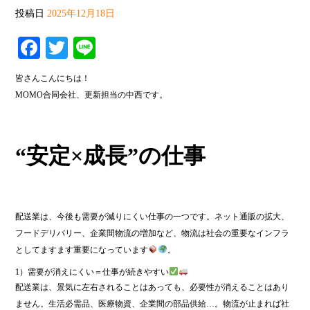
投稿日
2025年12月18日
Fa
T
Li
ce
wi
ne
皆さんこんにちは！
bo
tte
MOMO合同会社、更新担当の中西です。
ok
r
“安定×成長”の仕事
配送業は、今後も需要が減りにくい仕事の一つです。ネット通販の拡大、
フードデリバリー、企業間物流の増加など、物流は社会の重要なインフラ
としてますます重要になっています
。
1）需要が消えにくい＝仕事が続きやすい
配送業は、景気に左右されることはあっても、必要性が消えることはあり
ません。生活必需品、医療物資、企業間の部品供給…。物流が止まれば社