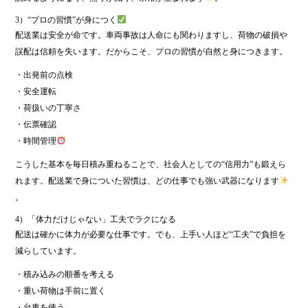
3）“プロの習慣”が身につく
配送業は安全が命です。車両事故は人命にも関わりますし、荷物の破損や
誤配は信頼を失います。だからこそ、プロの習慣が自然と身につきます。
・出発前の点検
・安全運転
・荷扱いの丁寧さ
・伝票確認
・時間管理
こうした基本を毎日積み重ねることで、社会人としての“信用力”も鍛えら
れます。配送業で身についた習慣は、どの仕事でも強い武器になります
。
4）「体力だけじゃない」工夫でラクになる
配送は確かに体力が必要な仕事です。でも、上手い人ほど“工夫”で負担を
減らしています。
・積み込みの順番を考える
・重い荷物は手前に置く
・台車を使う