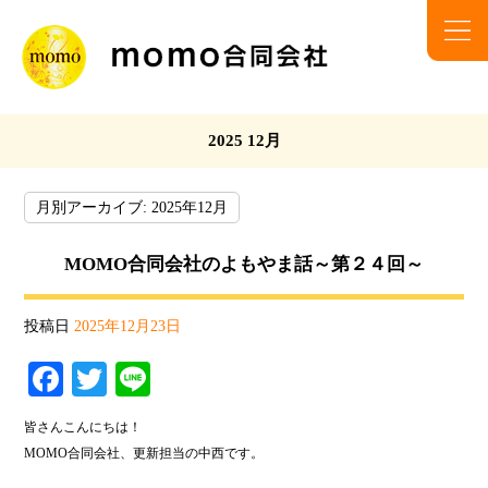
2025 12月
月別アーカイブ:
2025年12月
MOMO合同会社のよもやま話～第２４回～
投稿日
2025年12月23日
Fa
T
Li
ce
wi
ne
皆さんこんにちは！
bo
tte
MOMO合同会社、更新担当の中西です。
ok
r